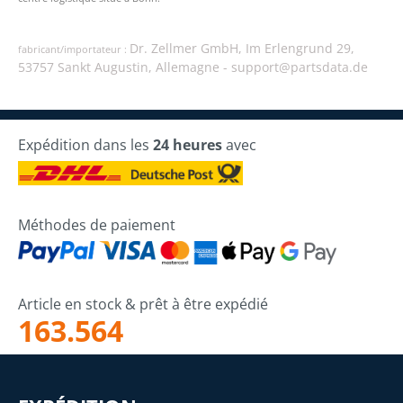
Dr. Zellmer GmbH, Im Erlengrund 29,
fabricant/importateur :
53757 Sankt Augustin, Allemagne -
support@partsdata.de
Expédition dans les
24 heures
avec
Méthodes de paiement
Article en stock & prêt à être expédié
163.564