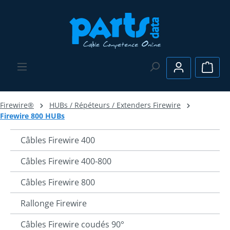
Passer au contenu principal
Le pa
Firewire®
HUBs / Répéteurs / Extenders Firewire
Firewire 800 HUBs
Câbles Firewire 400
Câbles Firewire 400-800
Câbles Firewire 800
Rallonge Firewire
Câbles Firewire coudés 90°