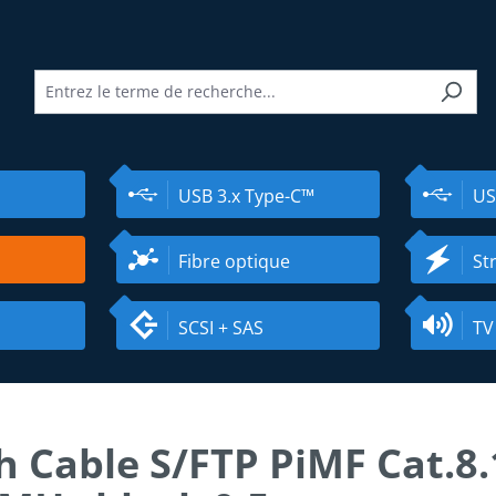
USB 3.x Type-C™
US
Fibre optique
St
SCSI + SAS
TV
h Cable S/FTP PiMF Cat.8.