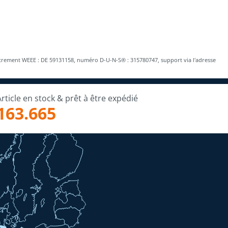
trement WEEE : DE 59131158, numéro D-U-N-S® : 315780747, support via l'adresse
Article en stock & prêt à être expédié
163.665