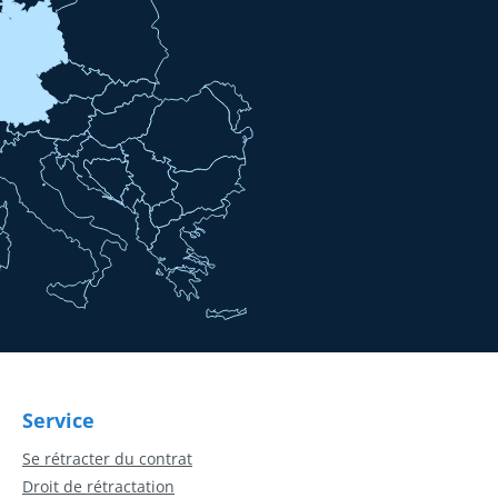
Service
Se rétracter du contrat
Droit de rétractation