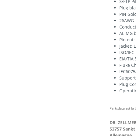
S/FTP P
Plug bla
PIN Gol
26AWG
Conduct
AL-MG b
Pin out:
Jacket: 
ISO/IEC
EIA/TIA 
Fluke C
IEC6075
Support 
Plug Con
Operati
Partsdata est la
DR. ZELLME
53757 Sankt
Allemagne