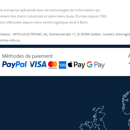
entreprise spécialisée dans les technologies de l'information qui
ement des clients industriels et opère dans toute l'Europe depuis 1993.
sont effectuées depuis notre centre logistique situé à Bonn.
ortateur : INTOS ELECTRONIC AG, Siemensstraße 11, D-35394 Gießen, numéro d'enregis
inline-info.co
Méthodes de paiement