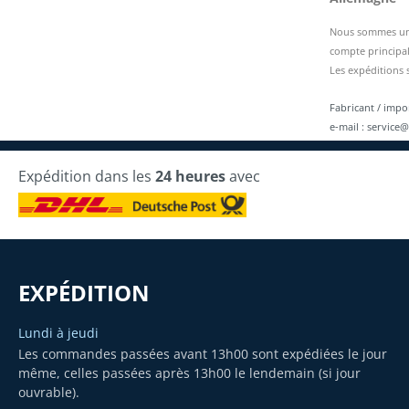
Nous sommes une 
compte principal
Les expéditions 
Fabricant / imp
e-mail : service@
Expédition dans les
24 heures
avec
EXPÉDITION
Lundi à jeudi
Les commandes passées avant 13h00 sont expédiées le jour
même, celles passées après 13h00 le lendemain (si jour
ouvrable).