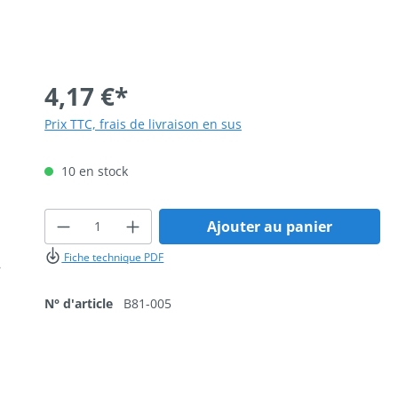
4,17 €*
Prix TTC, frais de livraison en sus
10 en stock
Quantité de produit : Entrez la qua
Ajouter au panier
Fiche technique PDF
N° d'article
B81-005