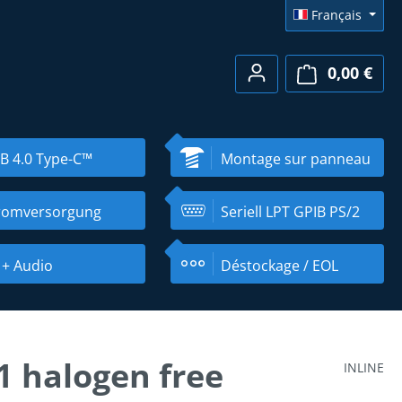
Français
0,00 €
Le pa
B 4.0 Type-C™
Montage sur panneau
romversorgung
Seriell LPT GPIB PS/2
 + Audio
Déstockage / EOL
1 halogen free
INLINE