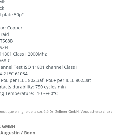
iMF
ck
d plate 50µ"
or: Copper
raid
 T568B
LSZH
 11801 Class I 2000Mhz
568-C
hannel Test ISO 11801 channel Class I
4-2 IEC 61034
PoE per IEEE 802.3af, PoE+ per IEEE 802.3at
tacts durability: 750 cycles min
ng Temperature: -10 ~+60°C
 boutique en ligne de la société Dr. Zellmer GmbH. Vous achetez chez :
R GMBH
 Augustin / Bonn