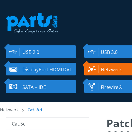
ser au contenu principal
Passer à la recherche
Passer à la navigation principale
USB 2.0
USB 3.0
DisplayPort HDMI DVI
Netzwerk
SATA + IDE
Firewire®
Netzwerk
Cat. 8.1
Patc
Cat.5e