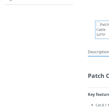
Descriptio
Patch 
Key featur
Cat.8.1