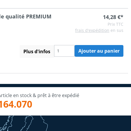
le qualité PREMIUM
14,28 €*
Prix TTC
frais d'expédition
en sus
Ajouter au panier
Plus d'infos
Article en stock & prêt à être expédié
164.070