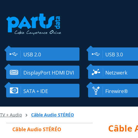
ser au contenu principal
Passer à la recherche
Passer à la navigation principale
USB 2.0
USB 3.0
DisplayPort HDMI DVI
Netzwerk
SATA + IDE
Firewire®
TV + Audio
Câble Audio STÉRÉO
Câble 
Câble Audio STÉRÉO