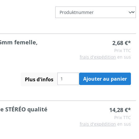
.5mm femelle,
2,68 €*
Prix TTC
frais d'expédition
en sus
Ajouter au panier
Plus d'infos
le STÉRÉO qualité
14,28 €*
Prix TTC
frais d'expédition
en sus