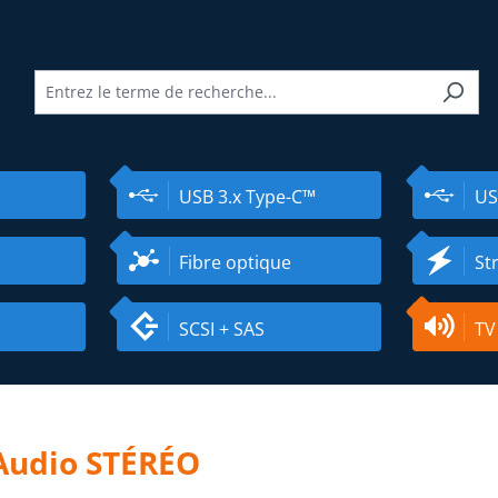
USB 3.x Type-C™
US
Fibre optique
St
SCSI + SAS
TV
Audio STÉRÉO