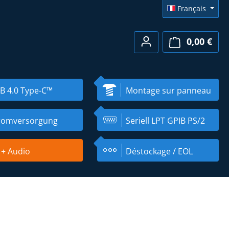
Français
0,00 €
Le pa
B 4.0 Type-C™
Montage sur panneau
romversorgung
Seriell LPT GPIB PS/2
 + Audio
Déstockage / EOL