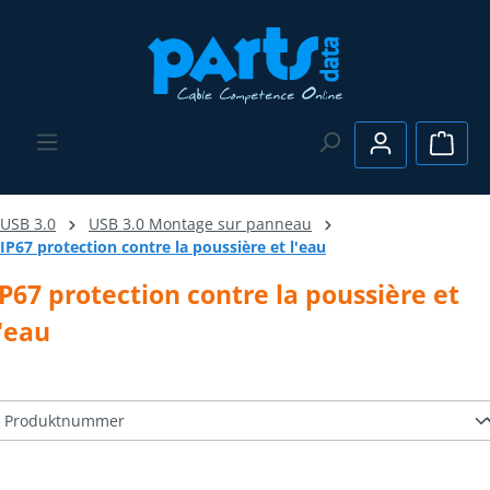
Passer au contenu principal
Le pa
USB 3.0
USB 3.0 Montage sur panneau
IP67 protection contre la poussière et l'eau
IP67 protection contre la poussière et
l'eau