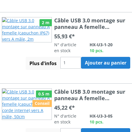
Câble USB 3.0 montage sur
2 m
panneau A femelle
(capuchon IP67) vers A mâle,
55,93 €*
2m
N° d'article
HX-U3-1-20
en stock
10 pcs.
Ajouter au panier
Plus d'infos
Câble USB 3.0 montage sur
0.5 m
panneau A femelle
Conseil
(capuchon IP67, corde
45,22 €*
interne) vers A mâle, 50cm
N° d'article
HX-U3-3-05
en stock
10 pcs.